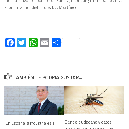
mucha mayor proporción que ahora, habrá un gran impacto en la
economía mundial futura
. LL. Martínez
Facebook
Twitter
WhatsApp
Email
Compartir
TAMBIÉN TE PODRÍA GUSTAR...
Ciencia ciudadana y datos
“En España la industria es el
masivos, ¿la nueva vacuna