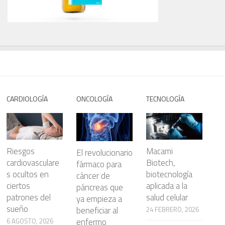
CARDIOLOGÍA
ONCOLOGÍA
TECNOLOGÍA
Riesgos
Macami
El revolucionario
cardiovasculare
Biotech,
fármaco para
s ocultos en
biotecnología
cáncer de
ciertos
aplicada a la
páncreas que
patrones del
salud celular
ya empieza a
sueño
beneficiar al
24 FEBRERO, 2026
enfermo
6 AGOSTO, 2026