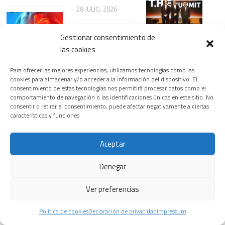
28 JULIO, 2026
Gestionar consentimiento de
Siemens
Healthineers
las cookies
Un tratamiento
inaugura la
¿Nanopartículas
con omega-3
Para ofrecer las mejores experiencias, utilizamos tecnologías como las
primera edición
para atacar el
purificado
cookies para almacenar y/o acceder a la información del dispositivo. El
del T.H.E.
cáncer con
reduce el daño
consentimiento de estas tecnologías nos permitirá procesar datos como el
Healthineers
mayor
comportamiento de navegación o las identificaciones únicas en este sitio. No
cardíaco tras un
Summit, su
consentir o retirar el consentimiento, puede afectar negativamente a ciertas
precisión?
infarto al actuar
características y funciones.
nuevo
23 JULIO, 2026
directamente
encuentro
sobre el
insignia para
Aceptar
corazón
transformar el
6 JUNIO, 2026
sistema
Denegar
La prevención,
sanitario
el diagnóstico y
Ver preferencias
18 FEBRERO, 2026
los avances
terapéuticos,
Las
Política de cookies
Declaración de privacidad
Impressum
claves para la
enfermedades