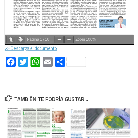
Página
1
/
16
Zoom
100%
>> Descarga el documento
Facebook
Twitter
WhatsApp
Email
Compartir
TAMBIÉN TE PODRÍA GUSTAR...