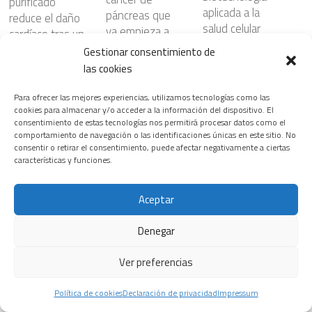
purificado
aplicada a la
páncreas que
reduce el daño
salud celular
ya empieza a
cardíaco tras un
beneficiar al
24 FEBRERO, 2026
infarto al actuar
Gestionar consentimiento de
enfermo
directamente
las cookies
28 JULIO, 2026
sobre el
corazón
Para ofrecer las mejores experiencias, utilizamos tecnologías como las
cookies para almacenar y/o acceder a la información del dispositivo. El
6 JUNIO, 2026
Siemens
consentimiento de estas tecnologías nos permitirá procesar datos como el
Healthineers
comportamiento de navegación o las identificaciones únicas en este sitio. No
consentir o retirar el consentimiento, puede afectar negativamente a ciertas
inaugura la
¿Nanopartículas
características y funciones.
primera edición
para atacar el
del T.H.E.
cáncer con
Riesgos
Aceptar
Healthineers
mayor
cardiovasculare
Summit, su
precisión?
s ocultos en
Denegar
nuevo
23 JULIO, 2026
ciertos
encuentro
patrones del
Ver preferencias
insignia para
sueño
transformar el
3 JUNIO, 2026
Política de cookies
Declaración de privacidad
Impressum
sistema
La prevención,