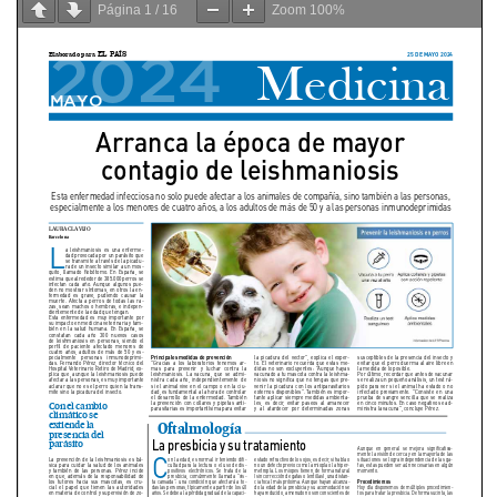
Página
1
/
16
Zoom
100%