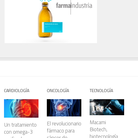
CARDIOLOGÍA
ONCOLOGÍA
TECNOLOGÍA
Macami
El revolucionario
Un tratamiento
Biotech,
fármaco para
con omega-3
biotecnología
cáncer de