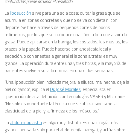
confundirlas puede arruinar el resultado.
La
liposucción
sirve para una sola cosa: quitar la grasa que se
acumula en zonas concretas y que no se va con dieta ni con
deporte. Se hace a través de pequeños cortes de pocos
milímetros, por los que se introduce una cánula fina que aspira la
grasa. Puede aplicarse en la barriga, los costados, los muslos, los
brazos o la papada. Puede hacerse con anestesia local y
sedación, o con anestesia general si la zona a tratar es muy
grande. La operación dura entre una y tres horas, y la mayoría de
pacientes vuelve a su vida normal en una o dos semanas.
“Una liposucción bien indicada mejora la silueta; mal hecha, deja la
piel colgando”, explica el
Dr. José Morales
, especialista en
liposucción de alta definición con tecnologías VASER y Microaire.
“No solo es importante la técnica que se utiliza, sino si no la
elasticidad de la piel y la firmeza de los músculos.”
La
abdominoplastia
es algo muy distinto. Es una cirugía más
grande, pensada solo para el abdomen(la barriga), y actúa sobre