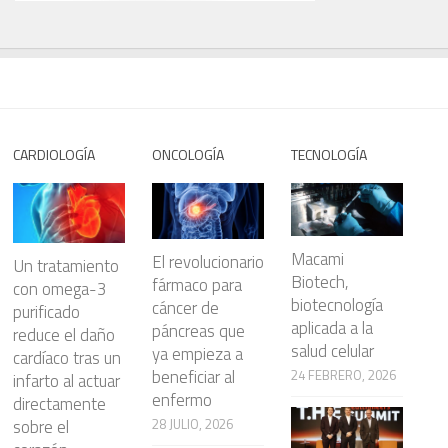
CARDIOLOGÍA
ONCOLOGÍA
TECNOLOGÍA
Macami
El revolucionario
Un tratamiento
Biotech,
fármaco para
con omega-3
biotecnología
cáncer de
purificado
aplicada a la
páncreas que
reduce el daño
salud celular
ya empieza a
cardíaco tras un
beneficiar al
24 FEBRERO, 2026
infarto al actuar
enfermo
directamente
28 JULIO, 2026
sobre el