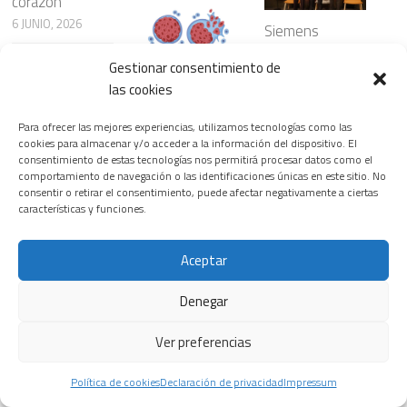
corazón
6 JUNIO, 2026
Siemens
Healthineers
Gestionar consentimiento de
inaugura la
¿Nanopartículas
las cookies
primera edición
para atacar el
del T.H.E.
cáncer con
Riesgos
Para ofrecer las mejores experiencias, utilizamos tecnologías como las
Healthineers
mayor
cardiovasculare
cookies para almacenar y/o acceder a la información del dispositivo. El
Summit, su
precisión?
consentimiento de estas tecnologías nos permitirá procesar datos como el
s ocultos en
nuevo
comportamiento de navegación o las identificaciones únicas en este sitio. No
23 JULIO, 2026
ciertos
consentir o retirar el consentimiento, puede afectar negativamente a ciertas
encuentro
patrones del
características y funciones.
insignia para
sueño
transformar el
3 JUNIO, 2026
sistema
Aceptar
La prevención,
sanitario
el diagnóstico y
Denegar
18 FEBRERO, 2026
los avances
terapéuticos,
Ver preferencias
Las
claves para la
enfermedades
detección
Política de cookies
Declaración de privacidad
Impressum
del corazón,
precoz del