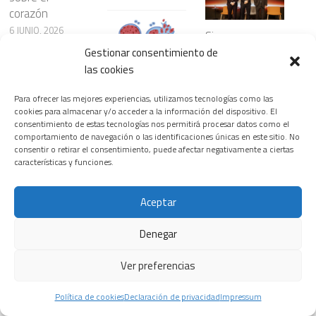
corazón
6 JUNIO, 2026
Siemens
Healthineers
Gestionar consentimiento de
inaugura la
las cookies
¿Nanopartículas
primera edición
para atacar el
del T.H.E.
Para ofrecer las mejores experiencias, utilizamos tecnologías como las
cáncer con
Riesgos
cookies para almacenar y/o acceder a la información del dispositivo. El
Healthineers
mayor
cardiovasculare
consentimiento de estas tecnologías nos permitirá procesar datos como el
Summit, su
precisión?
s ocultos en
comportamiento de navegación o las identificaciones únicas en este sitio. No
nuevo
consentir o retirar el consentimiento, puede afectar negativamente a ciertas
23 JULIO, 2026
ciertos
características y funciones.
encuentro
patrones del
insignia para
sueño
transformar el
Aceptar
3 JUNIO, 2026
sistema
La prevención,
sanitario
Denegar
el diagnóstico y
18 FEBRERO, 2026
los avances
Ver preferencias
terapéuticos,
Las
claves para la
enfermedades
Política de cookies
Declaración de privacidad
Impressum
detección
del corazón,