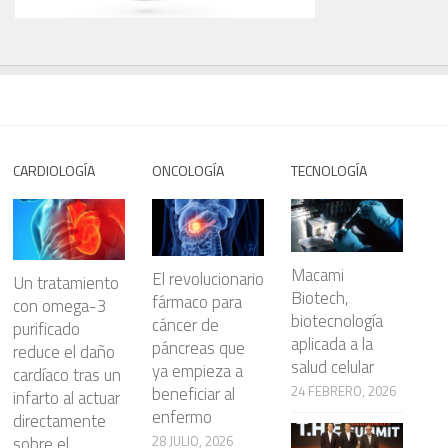
CARDIOLOGÍA
ONCOLOGÍA
TECNOLOGÍA
Macami
El revolucionario
Un tratamiento
Biotech,
fármaco para
con omega-3
biotecnología
cáncer de
purificado
aplicada a la
páncreas que
reduce el daño
salud celular
ya empieza a
cardíaco tras un
beneficiar al
24 FEBRERO, 2026
infarto al actuar
enfermo
directamente
28 JULIO, 2026
sobre el