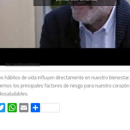
Ser cardiosaludables
s hábitos de vida influyen directamente en nuestro bienestar
emos los principales factores de riesgo para nuestro corazó
diosaludables.
acebook
Twitter
WhatsApp
Email
Compartir