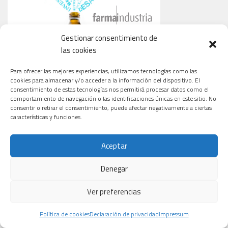
Gestionar consentimiento de
las cookies
Para ofrecer las mejores experiencias, utilizamos tecnologías como las
cookies para almacenar y/o acceder a la información del dispositivo. El
consentimiento de estas tecnologías nos permitirá procesar datos como el
comportamiento de navegación o las identificaciones únicas en este sitio. No
consentir o retirar el consentimiento, puede afectar negativamente a ciertas
características y funciones.
Aceptar
CARDIOLOGÍA
ONCOLOGÍA
TECNOLOGÍA
Denegar
Ver preferencias
Macami
El revolucionario
Un tratamiento
Política de cookies
Declaración de privacidad
Impressum
Biotech,
fármaco para
con omega-3