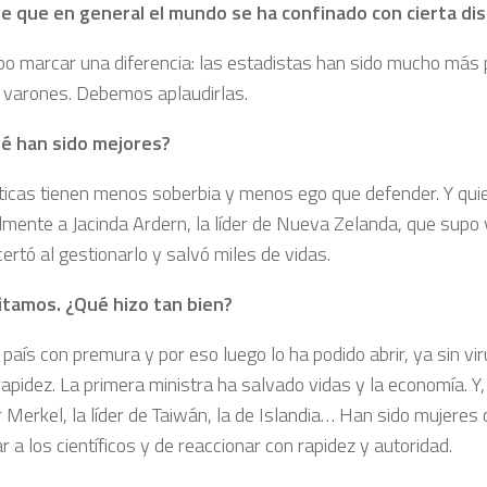
e que en general el mundo se ha confinado con cierta dis
bo marcar una diferencia: las estadistas han sido mucho más
 varones. Debemos aplaudirlas.
é han sido mejores?
íticas tienen menos soberbia y menos ego que defender. Y quie
mente a Jacinda Ardern, la líder de Nueva Zelanda, que supo v
certó al gestionarlo y salvó miles de vidas.
citamos. ¿Qué hizo tan bien?
 país con premura y por eso luego lo ha podido abrir, ya sin vi
pidez. La primera ministra ha salvado vidas y la economía. Y, 
r Merkel, la líder de Taiwán, la de Islandia… Han sido mujeres
 a los científicos y de reaccionar con rapidez y autoridad.