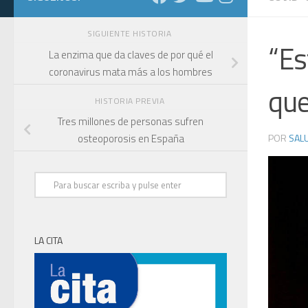
SIGUIENTE HISTORIA
“Es
La enzima que da claves de por qué el
coronavirus mata más a los hombres
que
HISTORIA PREVIA
Tres millones de personas sufren
POR
SALU
osteoporosis en España
LA CITA