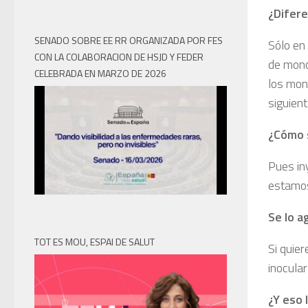
¿Difere
SENADO SOBRE EE RR ORGANIZADA POR FES
Sólo en 
CON LA COLABORACION DE HSJD Y FEDER
de mono
CELEBRADA EN MARZO DE 2026
los mon
siguien
¿Cómo s
Pues in
estamos
Se lo a
TOT ES MOU, ESPAI DE SALUT
Si quie
inocula
¿Y eso 