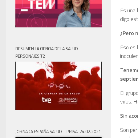
Es una 
digo es
¿Pero n
Eso es 
RESUMEN LA CIENCIA DE LA SALUD
inoculen
PERSONAJES T2
Tenemos
septie
El grup
virus. H
Sin aco
Son per
JORNADA ESPAÑA SALUD – PRISA. 24.02.2021