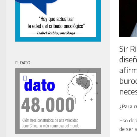
Sir R
diseñ
EL DATO
afirm
buro
neces
¿Para c
Eso dep
de ser 