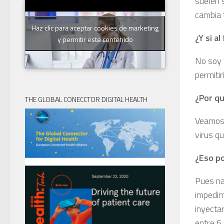
suelen 
cambia 
Haz clic para aceptar cookies de marketing
¿Y si a
y permitir este contenido
No soy v
permitir
¿Por q
THE GLOBAL CONECCTOR DIGITAL HEALTH
Veamos,
virus q
¿Eso p
Pues na
impedim
inyectar
entre 6