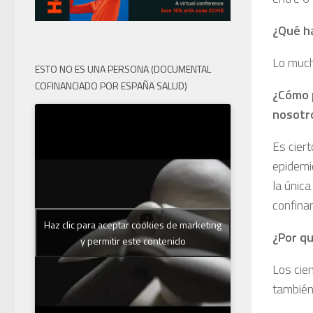
¿Qué h
Lo much
ESTO NO ES UNA PERSONA (DOCUMENTAL
COFINANCIADO POR ESPAÑA SALUD)
¿Cómo p
nosotr
Es cier
epidemio
la únic
confina
Haz clic para aceptar cookies de marketing
¿Por q
y permitir este contenido
Los cien
también