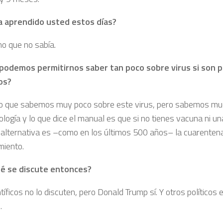
a aprendido usted estos días?
o que no sabía.
odemos permitirnos saber tan poco sobre virus si son p
os?
to que sabemos muy poco sobre este virus, pero sabemos mu
logía y lo que dice el manual es que si no tienes vacuna ni una
a alternativa es –como en los últimos 500 años– la cuarentena
miento.
ué se discute entonces?
tíficos no lo discuten, pero Donald Trump sí. Y otros políticos 
.