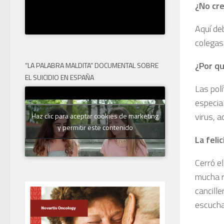
¿No cre
Aquí de
colegas
¿Por qu
“LA PALABRA MALDITA” DOCUMENTAL SOBRE
EL SUICIDIO EN ESPAÑA
Las pol
especial
virus, a
Haz clic para aceptar cookies de marketing
y permitir este contenido
La feli
Cerró el
mucha ra
cancille
escuchar