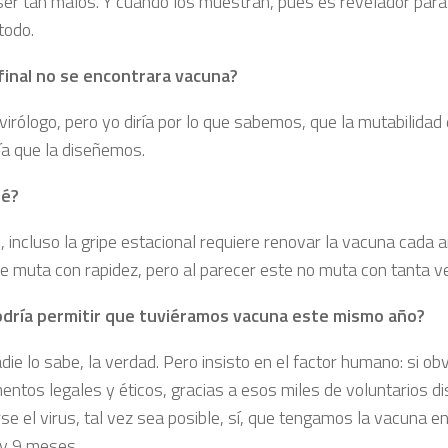
ser tan malos. Y cuando los muestran, pues es revelador para l
todo.
l final no se encontrara vacuna?
irólogo, pero yo diría por lo que sabemos, que la mutabilidad 
ía que la diseñemos.
ué?
 incluso la gripe estacional requiere renovar la vacuna cada 
ue muta con rapidez, pero al parecer este no muta con tanta ve
odría permitir que tuviéramos vacuna este mismo año?
die lo sabe, la verdad. Pero insisto en el factor humano: si o
entos legales y éticos, gracias a esos miles de voluntarios d
se el virus, tal vez sea posible, sí, que tengamos la vacuna e
 y 9 meses.