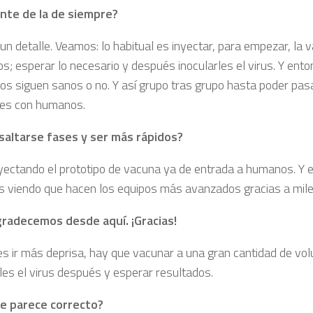
nte de la de siempre?
un detalle. Veamos: lo habitual es inyectar, para empezar, la
s; esperar lo necesario y después inocularles el virus. Y ent
os siguen sanos o no. Y así grupo tras grupo hasta poder pasa
tes con humanos.
altarse fases y ser más rápidos?
yectando el prototipo de vacuna ya de entrada a humanos. Y e
 viendo que hacen los equipos más avanzados gracias a miles
gradecemos desde aquí. ¡Gracias!
res ir más deprisa, hay que vacunar a una gran cantidad de vol
rles el virus después y esperar resultados.
le parece correcto?