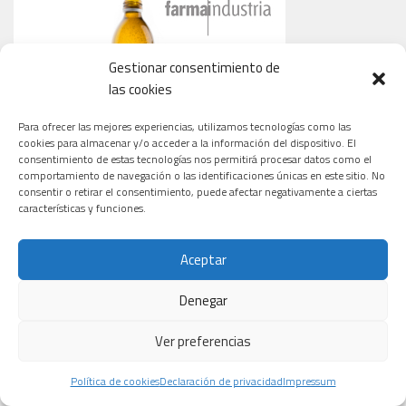
Gestionar consentimiento de
las cookies
Para ofrecer las mejores experiencias, utilizamos tecnologías como las
cookies para almacenar y/o acceder a la información del dispositivo. El
consentimiento de estas tecnologías nos permitirá procesar datos como el
comportamiento de navegación o las identificaciones únicas en este sitio. No
consentir o retirar el consentimiento, puede afectar negativamente a ciertas
características y funciones.
Aceptar
CARDIOLOGÍA
ONCOLOGÍA
TECNOLOGÍA
Denegar
Ver preferencias
Macami
El revolucionario
Un tratamiento
Biotech,
fármaco para
con omega-3
Política de cookies
Declaración de privacidad
Impressum
biotecnología
cáncer de
purificado