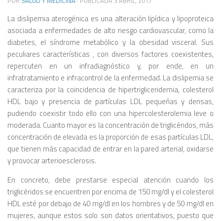
POR
SALUD Y MEDICINA
· PUBLICADA
3 ABRIL, 2017
La dislipemia aterogénica es una alteración lipídica y lipoproteica
asociada a enfermedades de alto riesgo cardiovascular, como la
diabetes, el síndrome metabólico y la obesidad visceral. Sus
peculiares características , con diversos factores coexistentes,
repercuten en un infradiagnóstico y, por ende, en un
infratratamiento e infracontrol de la enfermedad. La dislipemia se
caracteriza por la coincidencia de hipertrigliceridemia, colesterol
HDL bajo y presencia de partículas LDL pequeñas y densas,
pudiendo coexistir todo ello con una hipercolesterolemia leve o
moderada. Cuanto mayor es la concentración de triglicéridos, más
concentración de elevada es la proporción de esas partículas LDL,
que tienen más capacidad de entrar en la pared arterial, oxidarse
y provocar arterioesclerosis.
En concreto, debe prestarse especial atención cuando los
triglicéridos se encuentren por encima de 150 mg/dl y el colesterol
HDL esté por debajo de 40 mg/dl en los hombres y de 50 mg/dl en
mujeres, aunque estos solo son datos orientativos, puesto que