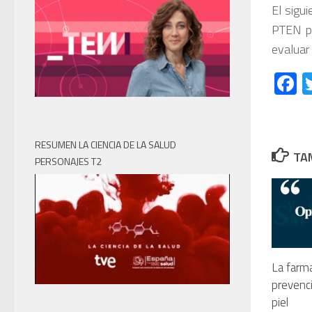
El sigu
PTEN pa
evaluar 
F
RESUMEN LA CIENCIA DE LA SALUD
TAM
PERSONAJES T2
La farma
prevenci
piel