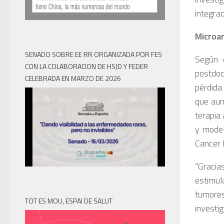
integra
Microa
SENADO SOBRE EE RR ORGANIZADA POR FES
Según e
CON LA COLABORACION DE HSJD Y FEDER
postdoc
CELEBRADA EN MARZO DE 2026
pérdida
que aume
terapia
y model
Cancer 
“Gracia
estimu
tumore
TOT ES MOU, ESPAI DE SALUT
investi