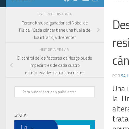
SIGUIENTE HISTORIA
Des
Ferenc Krausz, ganador del Nobel de
Física: “Cada cáncer tiene una huella de
res
luz infrarroja diferente”
HISTORIA PREVIA
cán
El control de los factores de riesgo puede
impedir tres de cada cuatro
enfermedades cardiovasculares
POR
SALU
Una i
la U
alte
LA CITA
trat
perm