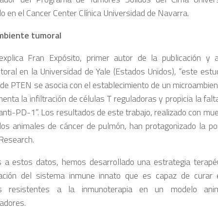
do en el Cancer Center Clínica Universidad de Navarra.
mbiente tumoral
xplica Fran Expósito, primer autor de la publicación y a
toral en la Universidad de Yale (Estados Unidos), “este estu
 de PTEN se asocia con el establecimiento de un microambie
nta la infiltración de células T reguladoras y propicia la fal
 anti-PD-1”. Los resultados de este trabajo, realizado con mu
os animales de cáncer de pulmón, han protagonizado la por
Research.
s a estos datos, hemos desarrollado una estrategia terapé
lación del sistema inmune innato que es capaz de curar
s resistentes a la inmunoterapia en un modelo anim
gadores.