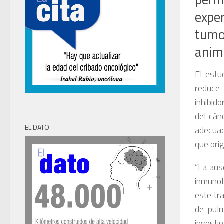
expe
tumo
anim
El estu
reduce 
inhibid
del cán
EL DATO
adecuad
que orig
“La aus
inmunot
este tr
de pulm
invest