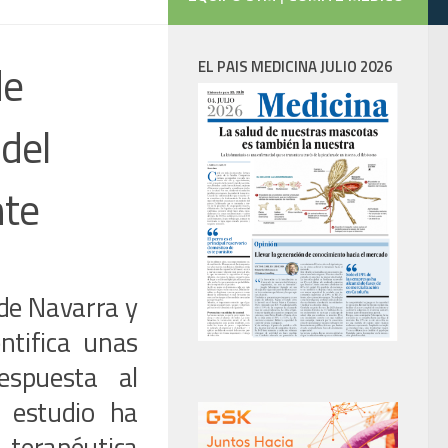
de
EL PAIS MEDICINA JULIO 2026
 del
nte
 de Navarra y
ntifica unas
espuesta al
 estudio ha
 terapéutica