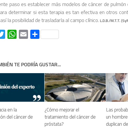
iente paso es establecer más modelos de cáncer de pulmón
ra determinar si esta terapia es tan efectiva en otros con
así la posibilidad de trasladarla al campo clínico.
L.D.B./M.T.T. (Sy
acebook
Twitter
WhatsApp
Email
Compartir
BIÉN TE PODRÍA GUSTAR...
cia en la
¿Cómo mejorar el
Las probab
ón del cáncer de
tratamiento del cáncer de
un hombre 
próstata?
duplican de