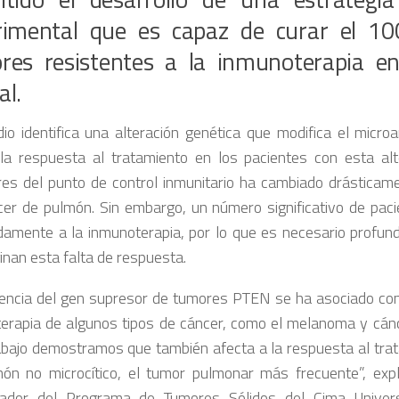
rimental que es capaz de curar el 10
res resistentes a la inmunoterapia e
al.
dio identifica una alteración genética que modifica el micr
la respuesta al tratamiento en los pacientes con esta alt
ores del punto de control inmunitario ha cambiado drásticam
cer de pulmón. Sin embargo, un número significativo de pac
amente a la inmunoterapia, por lo que es necesario profund
inan esta falta de respuesta.
encia del gen supresor de tumores PTEN se ha asociado con l
erapia de algunos tipos de cáncer, como el melanoma y cánc
abajo demostramos que también afecta a la respuesta al trat
ón no microcítico, el tumor pulmonar más frecuente”, expl
igador del Programa de Tumores Sólidos del Cima Univer