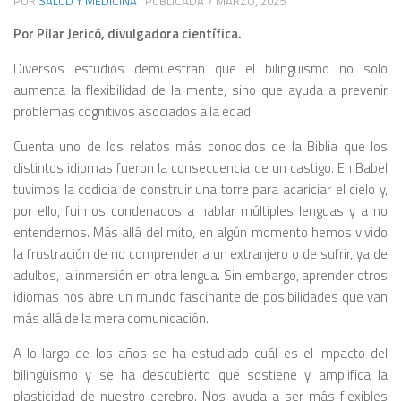
POR
SALUD Y MEDICINA
· PUBLICADA
7 MARZO, 2025
Por Pilar Jericó, divulgadora científica.
Diversos estudios demuestran que el bilingüismo no solo
aumenta la flexibilidad de la mente, sino que ayuda a prevenir
problemas cognitivos asociados a la edad.
Cuenta uno de los relatos más conocidos de la Biblia que los
distintos idiomas fueron la consecuencia de un castigo. En Babel
tuvimos la codicia de construir una torre para acariciar el cielo y,
por ello, fuimos condenados a hablar múltiples lenguas y a no
entendernos. Más allá del mito, en algún momento hemos vivido
la frustración de no comprender a un extranjero o de sufrir, ya de
adultos, la inmersión en otra lengua. Sin embargo, aprender otros
idiomas nos abre un mundo fascinante de posibilidades que van
más allá de la mera comunicación.
A lo largo de los años se ha estudiado cuál es el impacto del
bilingüismo y se ha descubierto que sostiene y amplifica la
plasticidad de nuestro cerebro. Nos ayuda a ser más flexibles