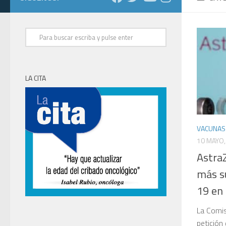
LA CITA
VACUNAS
10 MAYO,
Astra
más su
19 en 
La Comis
petición 