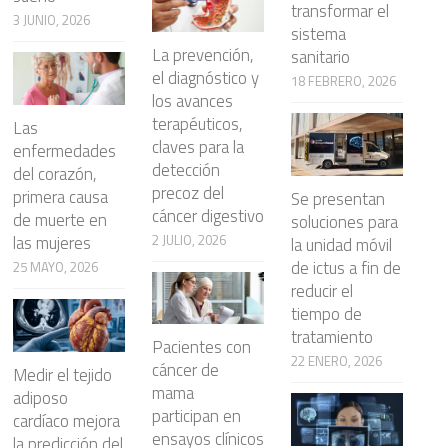
transformar el
3 JUNIO, 2026
sistema
La prevención,
sanitario
el diagnóstico y
18 FEBRERO, 2026
los avances
terapéuticos,
Las
claves para la
enfermedades
detección
del corazón,
precoz del
primera causa
Se presentan
cáncer digestivo
de muerte en
soluciones para
2 JULIO, 2026
las mujeres
la unidad móvil
de ictus a fin de
25 MAYO, 2026
reducir el
tiempo de
tratamiento
Pacientes con
22 ENERO, 2026
cáncer de
Medir el tejido
mama
adiposo
participan en
cardíaco mejora
ensayos clínicos
la predicción del