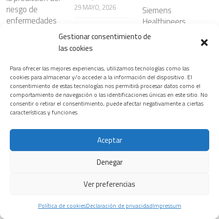
29 MAYO, 2026
riesgo de
Siemens
enfermedades
Healthineers
cardiovasculare
lanza nuevas
Gestionar consentimiento de
Leer más
s
soluciones de
las cookies
radiología
8 ABRIL, 2026
basadas en
Para ofrecer las mejores experiencias, utilizamos tecnologías como las
inteligencia
cookies para almacenar y/o acceder a la información del dispositivo. El
Leer más
consentimiento de estas tecnologías nos permitirá procesar datos como el
artificial que
comportamiento de navegación o las identificaciones únicas en este sitio. No
optimizan los
consentir o retirar el consentimiento, puede afectar negativamente a ciertas
flujos de trabajo
características y funciones.
manteniendo la
precisión
Aceptar
diagnóstica
29 NOVIEMBRE,
Denegar
2025
Ver preferencias
Leer más
Política de cookies
Declaración de privacidad
Impressum