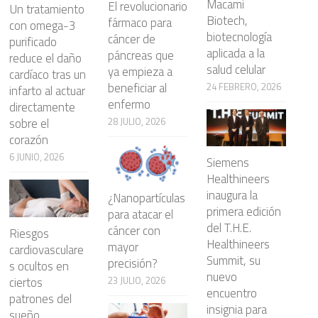
Macami
El revolucionario
Un tratamiento
Biotech,
fármaco para
con omega-3
biotecnología
cáncer de
purificado
aplicada a la
páncreas que
reduce el daño
salud celular
ya empieza a
cardíaco tras un
beneficiar al
24 FEBRERO, 2026
infarto al actuar
enfermo
directamente
28 JULIO, 2026
sobre el
corazón
6 JUNIO, 2026
Siemens
Healthineers
inaugura la
¿Nanopartículas
primera edición
para atacar el
del T.H.E.
cáncer con
Riesgos
Healthineers
mayor
cardiovasculare
Summit, su
precisión?
s ocultos en
nuevo
23 JULIO, 2026
ciertos
encuentro
patrones del
insignia para
sueño