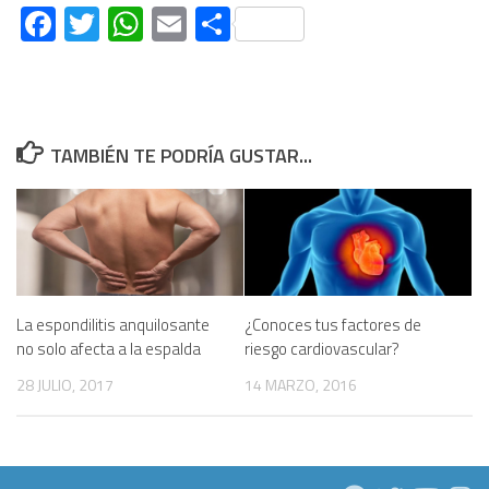
Facebook
Twitter
WhatsApp
Email
Compartir
TAMBIÉN TE PODRÍA GUSTAR...
La espondilitis anquilosante
¿Conoces tus factores de
no solo afecta a la espalda
riesgo cardiovascular?
28 JULIO, 2017
14 MARZO, 2016