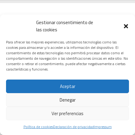
Gestionar consentimiento de
las cookies
CARDIOLOGÍA
ONCOLOGÍA
TECNOLOGÍA
Para ofrecer las mejores experiencias, utilizamos tecnologías como las
cookies para almacenar y/o acceder a la información del dispositivo. El
consentimiento de estas tecnologías nos permitirá procesar datos como el
comportamiento de navegación o las identificaciones únicas en este sitio. No
Macami
El revolucionario
consentir o retirar el consentimiento, puede afectar negativamente a ciertas
Un tratamiento
características y funciones.
Biotech,
fármaco para
con omega-3
biotecnología
cáncer de
purificado
aplicada a la
páncreas que
reduce el daño
Aceptar
salud celular
ya empieza a
cardíaco tras un
beneficiar al
24 FEBRERO, 2026
Denegar
infarto al actuar
enfermo
directamente
Ver preferencias
28 JULIO, 2026
sobre el
corazón
Política de cookies
Declaración de privacidad
Impressum
6 JUNIO, 2026
Siemens