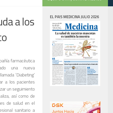
uda a los
EL PAIS MEDICINA JULIO 2026
co
pañía farmacéutica
llado una nueva
 llamada ‘Diabeting’
ar a los pacientes
lizar un seguimiento
realiza, así como de
nes de salud en el
sional sanitario a