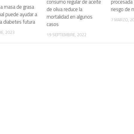
consumo regular de aceite
procesada 
la masa de grasa
de oliva reduce la
riesgo de 
al puede ayudar a
mortalidad en algunos
7 MARZO, 2
 la diabetes futura
casos
E, 2023
19 SEPTIEMBRE, 2022