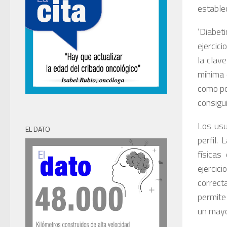
establec
‘Diabet
ejercic
la clav
mínima 
como po
consigui
Los usu
EL DATO
perfil.
físicas
ejercic
correcta
permite
un mayo