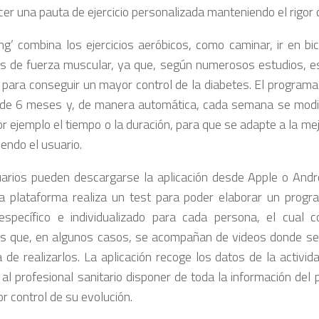
er una pauta de ejercicio personalizada manteniendo el rigor ci
ing’ combina los ejercicios aeróbicos, como caminar, ir en bic
ios de fuerza muscular, ya que, según numerosos estudios, e
e para conseguir un mayor control de la diabetes. El programa
de 6 meses y, de manera automática, cada semana se modifi
r ejemplo el tiempo o la duración, para que se adapte a la mej
endo el usuario.
arios pueden descargarse la aplicación desde Apple o Andro
 La plataforma realiza un test para poder elaborar un progr
 específico e individualizado para cada persona, el cual 
ios que, en algunos casos, se acompañan de videos donde s
 de realizarlos. La aplicación recoge los datos de la activid
 al profesional sanitario disponer de toda la información del 
r control de su evolución.