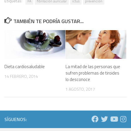
Etiquetas:
FA
fibrilación auricular
ictus
prevención
TAMBIÉN TE PODRÍA GUSTAR...
Dieta cardiosaludable
La mitad de las personas que
sufren problemas de tiroides
14 FEBRERO, 2014
lo desconoce
1 AGOSTO, 2017
SÍGUENOS: