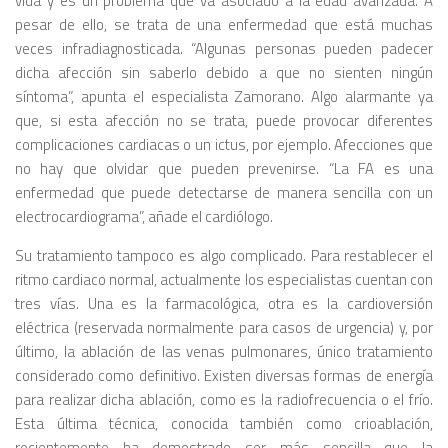
vida y es un problema que va asociado a la edad avanzada. A
pesar de ello, se trata de una enfermedad que está muchas
veces infradiagnosticada. “Algunas personas pueden padecer
dicha afección sin saberlo debido a que no sienten ningún
síntoma”, apunta el especialista Zamorano. Algo alarmante ya
que, si esta afección no se trata, puede provocar diferentes
complicaciones cardiacas o un ictus, por ejemplo. Afecciones que
no hay que olvidar que pueden prevenirse. “La FA es una
enfermedad que puede detectarse de manera sencilla con un
electrocardiograma”, añade el cardiólogo.
Su tratamiento tampoco es algo complicado. Para restablecer el
ritmo cardiaco normal, actualmente los especialistas cuentan con
tres vías. Una es la farmacológica, otra es la cardioversión
eléctrica (reservada normalmente para casos de urgencia) y, por
último, la ablación de las venas pulmonares, único tratamiento
considerado como definitivo. Existen diversas formas de energía
para realizar dicha ablación, como es la radiofrecuencia o el frío.
Esta última técnica, conocida también como crioablación,
recientemente ha demostrado ser más sencilla que la