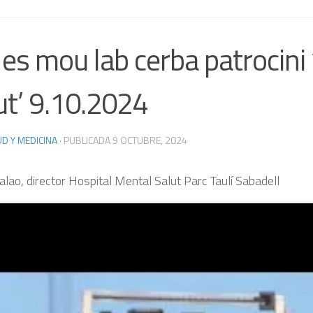
 es mou lab cerba patrocini 
ut’ 9.10.2024
D Y MEDICINA
· PUBLICADA
9 OCTUBRE, 2024
alao, director Hospital Mental Salut Parc Taulí Sabadell