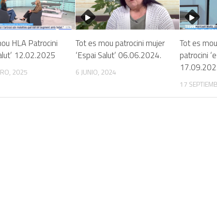
mou HLA Patrocini
Tot es mou patrocini mujer
Tot es mou
alut’ 12.02.2025
‘Espai Salut’ 06.06.2024.
patrocini ‘e
17.09.20
RO, 2025
6 JUNIO, 2024
17 SEPTIEMB