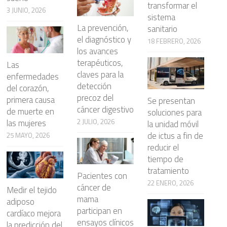
transformar el
3 JUNIO, 2026
sistema
La prevención,
sanitario
el diagnóstico y
18 FEBRERO, 2026
los avances
terapéuticos,
Las
claves para la
enfermedades
detección
del corazón,
precoz del
primera causa
Se presentan
cáncer digestivo
de muerte en
soluciones para
2 JULIO, 2026
las mujeres
la unidad móvil
de ictus a fin de
25 MAYO, 2026
reducir el
tiempo de
tratamiento
Pacientes con
22 ENERO, 2026
cáncer de
Medir el tejido
mama
adiposo
participan en
cardíaco mejora
ensayos clínicos
la predicción del