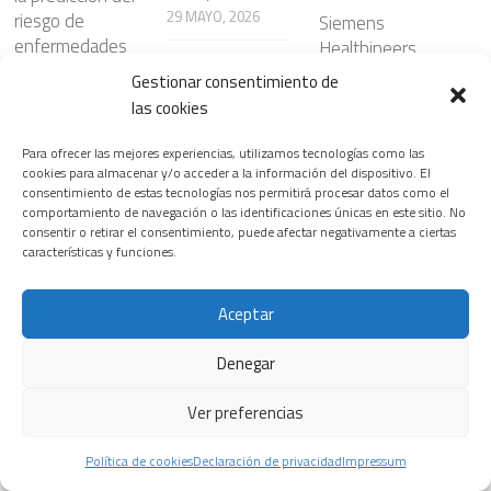
29 MAYO, 2026
riesgo de
Siemens
enfermedades
Healthineers
cardiovasculare
lanza nuevas
Gestionar consentimiento de
Leer más
s
soluciones de
las cookies
radiología
8 ABRIL, 2026
basadas en
Para ofrecer las mejores experiencias, utilizamos tecnologías como las
inteligencia
cookies para almacenar y/o acceder a la información del dispositivo. El
Leer más
consentimiento de estas tecnologías nos permitirá procesar datos como el
artificial que
comportamiento de navegación o las identificaciones únicas en este sitio. No
optimizan los
consentir o retirar el consentimiento, puede afectar negativamente a ciertas
flujos de trabajo
características y funciones.
manteniendo la
precisión
Aceptar
diagnóstica
29 NOVIEMBRE,
Denegar
2025
Ver preferencias
Leer más
Política de cookies
Declaración de privacidad
Impressum