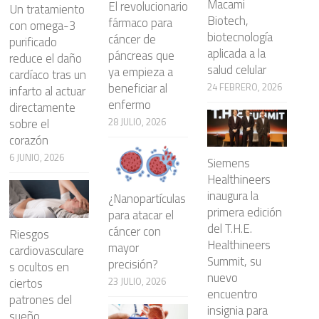
Macami
El revolucionario
Un tratamiento
Biotech,
fármaco para
con omega-3
biotecnología
cáncer de
purificado
aplicada a la
páncreas que
reduce el daño
salud celular
ya empieza a
cardíaco tras un
beneficiar al
24 FEBRERO, 2026
infarto al actuar
enfermo
directamente
28 JULIO, 2026
sobre el
corazón
6 JUNIO, 2026
Siemens
Healthineers
inaugura la
¿Nanopartículas
primera edición
para atacar el
del T.H.E.
cáncer con
Riesgos
Healthineers
mayor
cardiovasculare
Summit, su
precisión?
s ocultos en
nuevo
23 JULIO, 2026
ciertos
encuentro
patrones del
insignia para
sueño