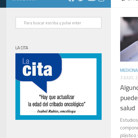
LA CITA
MEDICINA
3 JULIO, 
Alguno
puede
salud
Estudios
componen
plástico