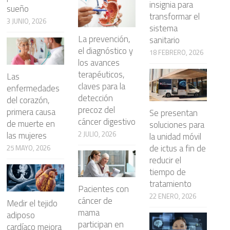
insignia para
sueño
transformar el
3 JUNIO, 2026
sistema
La prevención,
sanitario
el diagnóstico y
18 FEBRERO, 2026
los avances
terapéuticos,
Las
claves para la
enfermedades
detección
del corazón,
precoz del
primera causa
Se presentan
cáncer digestivo
de muerte en
soluciones para
2 JULIO, 2026
las mujeres
la unidad móvil
de ictus a fin de
25 MAYO, 2026
reducir el
tiempo de
tratamiento
Pacientes con
22 ENERO, 2026
cáncer de
Medir el tejido
mama
adiposo
participan en
cardíaco mejora