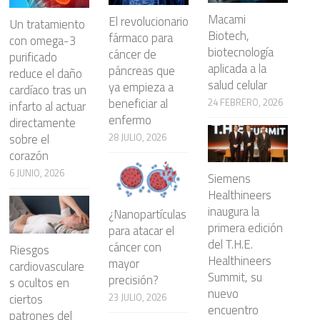
Macami
El revolucionario
Un tratamiento
Biotech,
fármaco para
con omega-3
biotecnología
cáncer de
purificado
aplicada a la
páncreas que
reduce el daño
salud celular
ya empieza a
cardíaco tras un
beneficiar al
24 FEBRERO, 2026
infarto al actuar
enfermo
directamente
28 JULIO, 2026
sobre el
corazón
6 JUNIO, 2026
Siemens
Healthineers
inaugura la
¿Nanopartículas
primera edición
para atacar el
del T.H.E.
cáncer con
Riesgos
Healthineers
mayor
cardiovasculare
Summit, su
precisión?
s ocultos en
nuevo
23 JULIO, 2026
ciertos
encuentro
patrones del