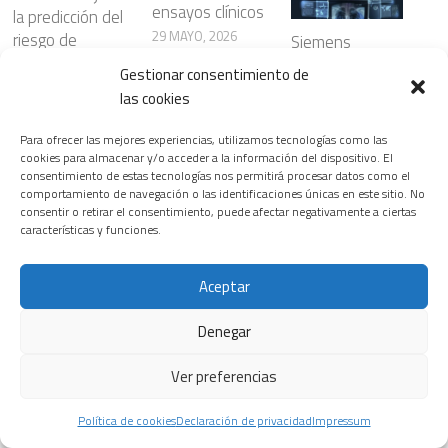
ensayos clínicos
la predicción del
29 MAYO, 2026
riesgo de
Siemens
enfermedades
Healthineers
Gestionar consentimiento de
cardiovasculare
lanza nuevas
Leer más
las cookies
s
soluciones de
radiología
8 ABRIL, 2026
Para ofrecer las mejores experiencias, utilizamos tecnologías como las
basadas en
cookies para almacenar y/o acceder a la información del dispositivo. El
consentimiento de estas tecnologías nos permitirá procesar datos como el
inteligencia
Leer más
comportamiento de navegación o las identificaciones únicas en este sitio. No
artificial que
consentir o retirar el consentimiento, puede afectar negativamente a ciertas
optimizan los
características y funciones.
flujos de trabajo
manteniendo la
Aceptar
precisión
diagnóstica
Denegar
29 NOVIEMBRE,
2025
Ver preferencias
Política de cookies
Declaración de privacidad
Impressum
Leer más