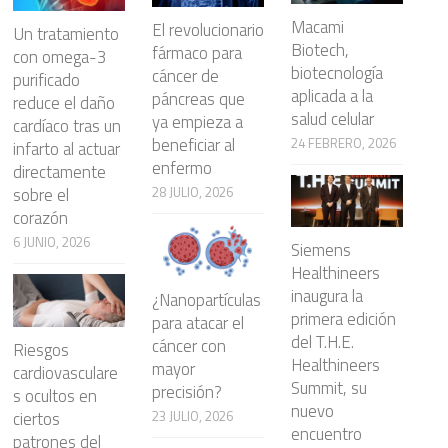
Macami
El revolucionario
Un tratamiento
Biotech,
fármaco para
con omega-3
biotecnología
cáncer de
purificado
aplicada a la
páncreas que
reduce el daño
salud celular
ya empieza a
cardíaco tras un
beneficiar al
24 FEBRERO, 2026
infarto al actuar
enfermo
directamente
28 JULIO, 2026
sobre el
corazón
6 JUNIO, 2026
Siemens
Healthineers
inaugura la
¿Nanopartículas
primera edición
para atacar el
del T.H.E.
cáncer con
Riesgos
Healthineers
mayor
cardiovasculare
Summit, su
precisión?
s ocultos en
nuevo
23 JULIO, 2026
ciertos
encuentro
patrones del