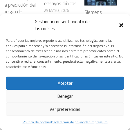
ensayos clínicos
la predicción del
29 MAYO, 2026
riesgo de
Siemens
enfermedades
Healthineers
Gestionar consentimiento de
cardiovasculare
lanza nuevas
Leer más
las cookies
s
soluciones de
radiología
8 ABRIL, 2026
Para ofrecer las mejores experiencias, utilizamos tecnologías como las
basadas en
cookies para almacenar y/o acceder a la información del dispositivo. El
consentimiento de estas tecnologías nos permitirá procesar datos como el
inteligencia
Leer más
comportamiento de navegación o las identificaciones únicas en este sitio. No
artificial que
consentir o retirar el consentimiento, puede afectar negativamente a ciertas
optimizan los
características y funciones.
flujos de trabajo
manteniendo la
Aceptar
precisión
diagnóstica
Denegar
29 NOVIEMBRE,
2025
Ver preferencias
Política de cookies
Declaración de privacidad
Impressum
Leer más