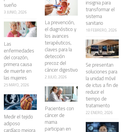
insignia para
sueño
transformar el
3 JUNIO, 2026
sistema
La prevención,
sanitario
el diagnóstico y
18 FEBRERO, 2026
los avances
terapéuticos,
Las
claves para la
enfermedades
detección
del corazón,
precoz del
primera causa
Se presentan
cáncer digestivo
de muerte en
soluciones para
2 JULIO, 2026
las mujeres
la unidad móvil
de ictus a fin de
25 MAYO, 2026
reducir el
tiempo de
tratamiento
Pacientes con
22 ENERO, 2026
cáncer de
Medir el tejido
mama
adiposo
participan en
cardíaco mejora