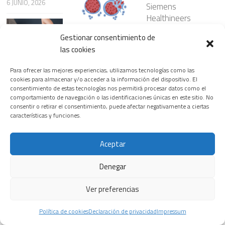
6 JUNIO, 2026
Siemens
Healthineers
inaugura la
¿Nanopartículas
Gestionar consentimiento de
primera edición
para atacar el
las cookies
del T.H.E.
cáncer con
Riesgos
Healthineers
mayor
cardiovasculare
Para ofrecer las mejores experiencias, utilizamos tecnologías como las
Summit, su
precisión?
s ocultos en
cookies para almacenar y/o acceder a la información del dispositivo. El
nuevo
consentimiento de estas tecnologías nos permitirá procesar datos como el
23 JULIO, 2026
ciertos
comportamiento de navegación o las identificaciones únicas en este sitio. No
encuentro
patrones del
consentir o retirar el consentimiento, puede afectar negativamente a ciertas
insignia para
sueño
características y funciones.
transformar el
3 JUNIO, 2026
sistema
La prevención,
Aceptar
sanitario
el diagnóstico y
18 FEBRERO, 2026
Denegar
los avances
terapéuticos,
Las
Ver preferencias
claves para la
enfermedades
detección
del corazón,
Política de cookies
Declaración de privacidad
Impressum
precoz del
primera causa
Se presentan
cáncer digestivo