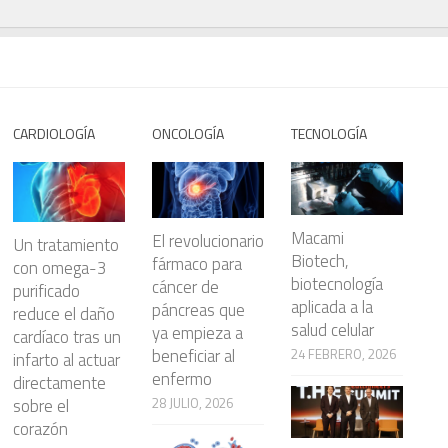
CARDIOLOGÍA
ONCOLOGÍA
TECNOLOGÍA
Macami
El revolucionario
Un tratamiento
Biotech,
fármaco para
con omega-3
biotecnología
cáncer de
purificado
aplicada a la
páncreas que
reduce el daño
salud celular
ya empieza a
cardíaco tras un
beneficiar al
24 FEBRERO, 2026
infarto al actuar
enfermo
directamente
28 JULIO, 2026
sobre el
corazón