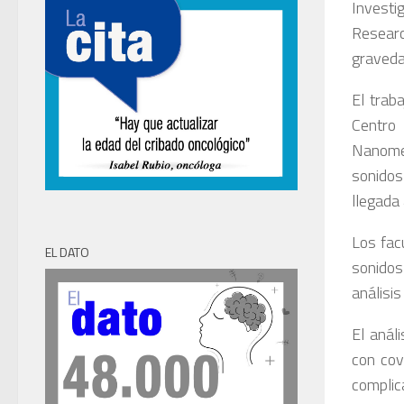
Investi
Researc
gravedad
El trab
Centro
Nanomed
sonidos
llegada 
Los facu
EL DATO
sonidos
análisis
El anál
con cov
complic