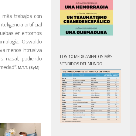
o más trabajos con
eligencia artificial
pruebas en entornos
neumología, Oswaldo
iva menos intrusiva
LOS 10 MEDICAMENTOS MÁS
is nasal, pudiendo
VENDIDOS DEL MUNDO
ermedad
”.
M.T.T. (SyM)