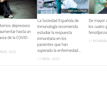
La Sociedad Española de
De mayor a
stornos depresivos
Inmunología recomienda
los cuatro 
 aumentar hasta un
estudiar la respuesta
fenotípico
ausa de la COVID-
inmunitaria en los
17 NOVIEMB
pacientes que han
superado la enfermedad…
MBRE, 2020
17 ABRIL, 2020