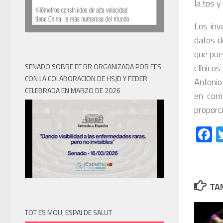
la tos y
Los inv
datos de
que pue
clínico
SENADO SOBRE EE RR ORGANIZADA POR FES
CON LA COLABORACION DE HSJD Y FEDER
Antonio
CELEBRADA EN MARZO DE 2026
en comp
proporc
F
TAM
TOT ES MOU, ESPAI DE SALUT