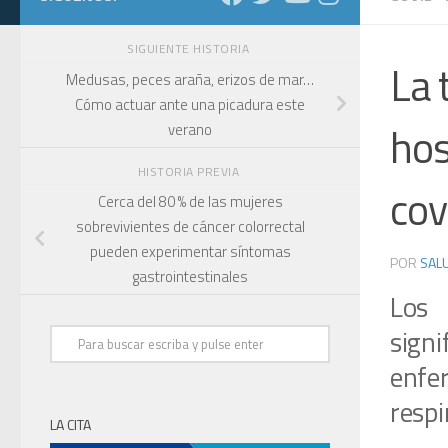
SIGUIENTE HISTORIA
La 
Medusas, peces araña, erizos de mar…
Cómo actuar ante una picadura este
hos
verano
HISTORIA PREVIA
cov
Cerca del 80 % de las mujeres
sobrevivientes de cáncer colorrectal
pueden experimentar síntomas
POR
SALU
gastrointestinales
Los 
sign
enfe
respi
LA CITA