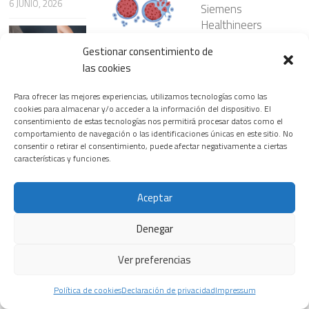
6 JUNIO, 2026
Siemens
Healthineers
inaugura la
¿Nanopartículas
Gestionar consentimiento de
primera edición
para atacar el
las cookies
del T.H.E.
cáncer con
Riesgos
Healthineers
mayor
cardiovasculare
Para ofrecer las mejores experiencias, utilizamos tecnologías como las
Summit, su
precisión?
s ocultos en
cookies para almacenar y/o acceder a la información del dispositivo. El
nuevo
consentimiento de estas tecnologías nos permitirá procesar datos como el
23 JULIO, 2026
ciertos
comportamiento de navegación o las identificaciones únicas en este sitio. No
encuentro
patrones del
consentir o retirar el consentimiento, puede afectar negativamente a ciertas
insignia para
sueño
características y funciones.
transformar el
3 JUNIO, 2026
sistema
La prevención,
Aceptar
sanitario
el diagnóstico y
18 FEBRERO, 2026
Denegar
los avances
terapéuticos,
Las
Ver preferencias
claves para la
enfermedades
detección
del corazón,
Política de cookies
Declaración de privacidad
Impressum
precoz del
primera causa
Se presentan
cáncer digestivo