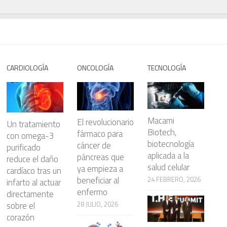
CARDIOLOGÍA
ONCOLOGÍA
TECNOLOGÍA
Macami
El revolucionario
Un tratamiento
Biotech,
fármaco para
con omega-3
biotecnología
cáncer de
purificado
aplicada a la
páncreas que
reduce el daño
salud celular
ya empieza a
cardíaco tras un
beneficiar al
24 FEBRERO, 2026
infarto al actuar
enfermo
directamente
28 JULIO, 2026
sobre el
corazón