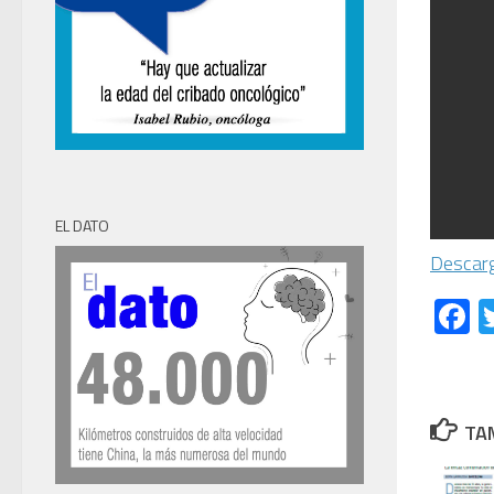
EL DATO
Descarg
F
TAM