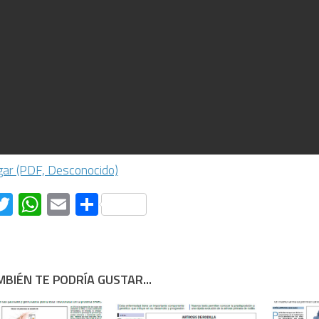
ar (PDF, Desconocido)
acebook
Twitter
WhatsApp
Email
Compartir
BIÉN TE PODRÍA GUSTAR...