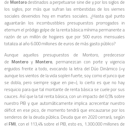
de
Montoro
destinados a perpetuarse sine die y por los siglos de
los siglos, por más que sufran las embestidas de los viernes
sociales devenidos hoy en martes sociales. ¿Hasta qué punto
aguantarán los incombustibles presupuestos prorrogados in
eternum el pródigo golpe de la renta básica mínima permanente a
razón de un millón de hogares que por 500 euros mensuales
totaliza al año 6.000 millones de euros de más gasto público?
Aunque aquellos presupuestos de Montoro, predecesor
de
Montero
y
Montero
, permanezcan con porte y vigencia
erguidos frente a todo, evocando la letra del Dúo Dinámico («y
aunque los vientos de la vida soplen fuerte, soy como el junco que
se dobla, pero siempre sigue en pie»), lo cierto es que no hay
resquicio para que tal montante de renta básica se cuele por sus
cauces. Así que la tal renta básica, con un impacto del 0,5% sobre
nuestro PIB y que automáticamente implica acrecentar nuestro
déficit en ese pico, de momento tendrá que encauzarse por los
senderos de la deuda pública. Deuda que en 2020 cerrará, según
el
FMI
, con el 113,4% sobre el PIB, esto es, 1.300.000 millones de