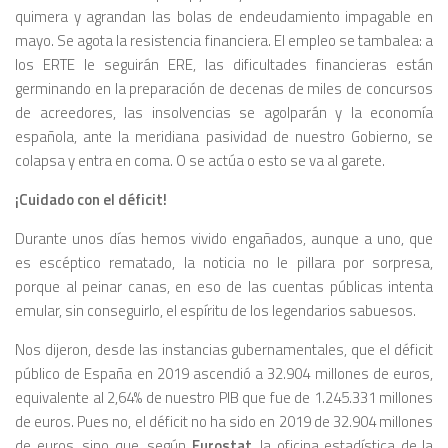
quimera y agrandan las bolas de endeudamiento impagable en
mayo. Se agota la resistencia financiera. El empleo se tambalea: a
los ERTE le seguirán ERE, las dificultades financieras están
germinando en la preparación de decenas de miles de concursos
de acreedores, las insolvencias se agolparán y la economía
española, ante la meridiana pasividad de nuestro Gobierno, se
colapsa y entra en coma. O se actúa o esto se va al garete.
¡Cuidado con el déficit!
Durante unos días hemos vivido engañados, aunque a uno, que
es escéptico rematado, la noticia no le pillara por sorpresa,
porque al peinar canas, en eso de las cuentas públicas intenta
emular, sin conseguirlo, el espíritu de los legendarios sabuesos.
Nos dijeron, desde las instancias gubernamentales, que el déficit
público de España en 2019 ascendió a 32.904 millones de euros,
equivalente al 2,64% de nuestro PIB que fue de 1.245.331 millones
de euros. Pues no, el déficit no ha sido en 2019 de 32.904 millones
de euros, sino que, según
Eurostat
, la oficina estadística de la