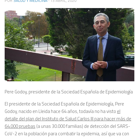
POR
SALUD Y MEDICINA
·
13 ABRIL, 2020
Pere Godoy, presidente de la Sociedad Española de Epidemiología
El presidente de la Sociedad Española de Epidemiología, Pere
Godoy, nacido en Lleida hace 64 años, todavía no ha visto
el
detalle del plan del Instituto de Salud Carlos III para hacer más de
64.000 pruebas
(a unas 30.000 familias) de detección del SARS-
CoV-2 en la población para combatir la epidemia, así que va con