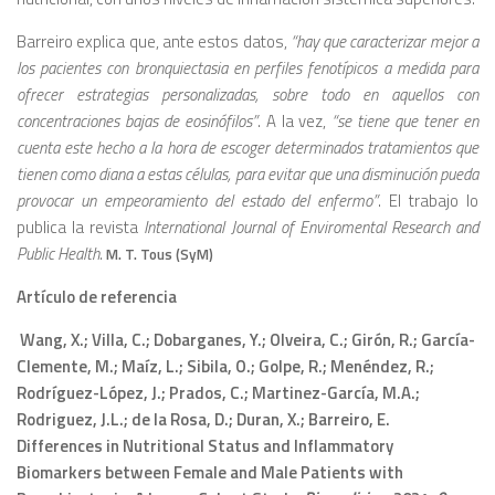
Barreiro explica que, ante estos datos,
“hay que caracterizar mejor a
los pacientes con bronquiectasia en perfiles fenotípicos a medida para
ofrecer estrategias personalizadas, sobre todo en aquellos con
concentraciones bajas de eosinófilos”
. A la vez,
“se tiene que tener en
cuenta este hecho a la hora de escoger determinados tratamientos que
tienen como diana a estas células, para evitar que una disminución pueda
provocar un empeoramiento del estado del enfermo”
. El trabajo lo
publica la revista
International Journal of Enviromental Research and
Public Health
.
M. T. Tous (SyM)
Artículo de referencia
Wang, X.; Villa, C.; Dobarganes, Y.; Olveira, C.; Girón, R.; García-
Clemente, M.; Maíz, L.; Sibila, O.; Golpe, R.; Menéndez, R.;
Rodríguez-López, J.; Prados, C.; Martinez-García, M.A.;
Rodriguez, J.L.; de la Rosa, D.; Duran, X.; Barreiro, E.
Differences in Nutritional Status and Inflammatory
Biomarkers between Female and Male Patients with