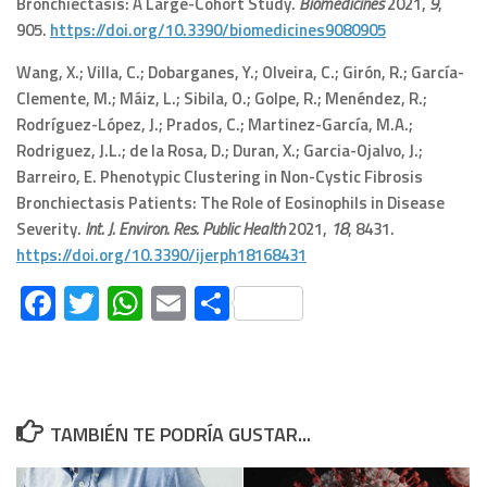
Bronchiectasis: A Large-Cohort Study.
Biomedicines
2021
,
9
,
905.
https://doi.org/10.3390/biomedicines9080905
Wang, X.; Villa, C.; Dobarganes, Y.; Olveira, C.; Girón, R.; García-
Clemente, M.; Máiz, L.; Sibila, O.; Golpe, R.; Menéndez, R.;
Rodríguez-López, J.; Prados, C.; Martinez-García, M.A.;
Rodriguez, J.L.; de la Rosa, D.; Duran, X.; Garcia-Ojalvo, J.;
Barreiro, E. Phenotypic Clustering in Non-Cystic Fibrosis
Bronchiectasis Patients: The Role of Eosinophils in Disease
Severity.
Int. J. Environ. Res. Public Health
2021
,
18
, 8431.
https://doi.org/10.3390/ijerph18168431
Facebook
Twitter
WhatsApp
Email
Compartir
TAMBIÉN TE PODRÍA GUSTAR...