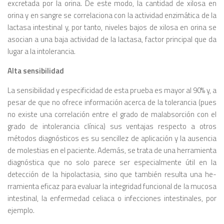
excretada por la orina. De este modo, la cantidad de xilosa en
orina y en sangre se correlacio­na con la actividad enzimática de la
lac­tasa intestinal y, por tanto, niveles bajos de xilosa en orina se
asocian a una baja actividad de la lactasa, factor principal que da
lugar a la intolerancia.
Alta sensibilidad
La sensibilidad y especificidad de es­ta prueba es mayor al 90% y, a
pesar de que no ofrece información acerca de la tolerancia (pues
no existe una correla­ción entre el grado de malabsorción con el
grado de intolerancia clínica) sus ventajas respecto a otros
métodos diag­nósticos es su sencillez de aplicación y la ausencia
de molestias en el paciente. Además, se trata de una herramienta
diagnóstica que no solo parece ser espe­cialmente útil en la
detección de la hipo­lactasia, sino que también resulta una he­
rramienta eficaz para evaluar la integri­dad funcional de la mucosa
intestinal, la enfermedad celiaca o infecciones intestinales, por
ejemplo.