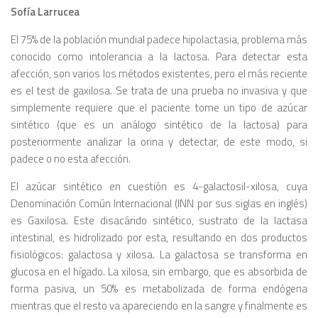
Sofía Larrucea
El 75% de la población mundial padece hipolactasia, problema más
conocido como intoleran­cia a la lactosa. Para detectar esta
afección, son varios los métodos existentes, pero el más reciente
es el test de gaxilosa. Se trata de una prueba no in­vasiva y que
simplemente requiere que el paciente tome un tipo de azúcar
sintético (que es un análogo sintético de la lactosa) para
posteriormente analizar la orina y detectar, de este modo, si
padece o no esta afección.
El azúcar sintético en cuestión es 4-ga­lactosil-xilosa, cuya
Denominación Co­mún Internacional (INN por sus siglas en inglés)
es Gaxilosa. Este disacárido sin­tético, sustrato de la lactasa
intestinal, es hidrolizado por esta, resultando en dos productos
fisiológicos: galactosa y xilosa. La galactosa se transforma en
glucosa en el hígado. La xilosa, sin embargo, que es absorbida de
forma pasiva, un 50% es me­tabolizada de forma endógena
mientras que el resto va apareciendo en la san­gre y finalmente es