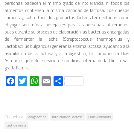
personas padecen el mismo grado de intolerancia, ni todos los
alimentos contienen la misma cantidad de lactosa. Los quesos
curados y, sobre todo, los productos lácteos fermentados como
el yogur son más aconsejables para las personas intoleran­tes,
pues durante su proceso de elaboración las bacterias encargadas
de fermentar la leche (Streptococcus ther­mophilus y
Lactobacillus bulgaricus) generan la en­zima lactasa, ayudando a la
asimilación de la lactosa y a la digestión, tal como in­dica Lluís
Asmarats, jefe del servicio de medicina interna de la Clínica Sa­
grada Familia.
Facebook
Twitter
WhatsApp
Email
Compartir
Etiquetas:
diagnóstico
intolerancia lactosa
Lluis Asmarats
test de orina