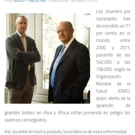
POR
SALUD Y MEDICINA
· PUBLICADA
18 ENERO, 2013
Las muertes por
sarampión han
descendido un 71
por ciento en el
mundo entre
2000 y 2011,
pasando de las
542.000 a las
158.000, según la
Organización
Mundial de la
Salud (OMS),
quien alerta de la
aparición de
grandes brotes en Asia y África están poniendo en peligro los
avances conseguidos.
Así, durante el mismo período, la incidencia de esta enfermedad