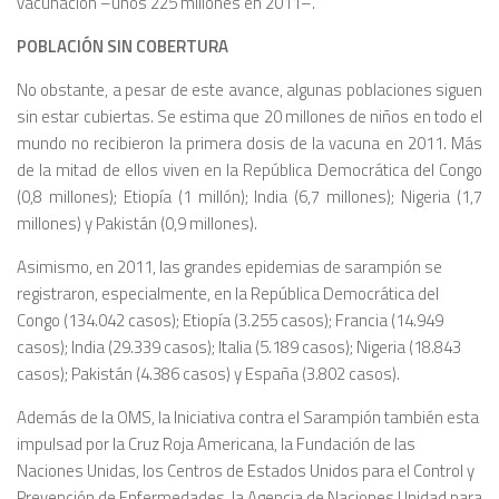
vacunación –unos 225 millones en 2011–.
POBLACIÓN SIN COBERTURA
No obstante, a pesar de este avance, algunas poblaciones siguen
sin estar cubiertas. Se estima que 20 millones de niños en todo el
mundo no recibieron la primera dosis de la vacuna en 2011. Más
de la mitad de ellos viven en la República Democrática del Congo
(0,8 millones); Etiopía (1 millón); India (6,7 millones); Nigeria (1,7
millones) y Pakistán (0,9 millones).
Asimismo, en 2011, las grandes epidemias de sarampión se
registraron, especialmente, en la República Democrática del
Congo (134.042 casos); Etiopía (3.255 casos); Francia (14.949
casos); India (29.339 casos); Italia (5.189 casos); Nigeria (18.843
casos); Pakistán (4.386 casos) y España (3.802 casos).
Además de la OMS, la Iniciativa contra el Sarampión también esta
impulsad por la Cruz Roja Americana, la Fundación de las
Naciones Unidas, los Centros de Estados Unidos para el Control y
Prevención de Enfermedades, la Agencia de Naciones Unidad para