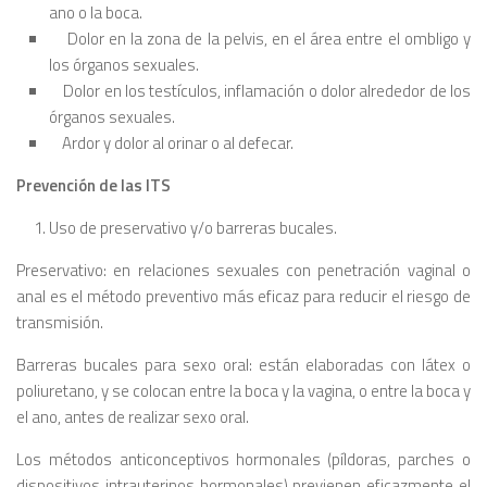
ano o la boca.
Dolor en la zona de la pelvis, en el área entre el ombligo y
los órganos sexuales.
Dolor en los testículos, inflamación o dolor alrededor de los
órganos sexuales.
Ardor y dolor al orinar o al defecar.
Prevención de las ITS
Uso de preservativo y/o barreras bucales.
Preservativo: en relaciones sexuales con penetración vaginal o
anal es el método preventivo más eficaz para reducir el riesgo de
transmisión.
Barreras bucales para sexo oral: están elaboradas con látex o
poliuretano, y se colocan entre la boca y la vagina, o entre la boca y
el ano, antes de realizar sexo oral.
Los métodos anticonceptivos hormonales (píldoras, parches o
dispositivos intrauterinos hormonales) previenen eficazmente el