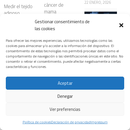
22 ENERO, 2026
cáncer de
Medir el tejido
mama
adiposo
participan en
cardíaco mejora
Gestionar consentimiento de
ensayos clínicos
la predicción del
las cookies
29 MAYO, 2026
riesgo de
Siemens
enfermedades
Healthineers
Para ofrecer las mejores experiencias, utilizamos tecnologías como las
cardiovasculare
cookies para almacenar y/o acceder a la información del dispositivo. El
lanza nuevas
Leer más
consentimiento de estas tecnologías nos permitirá procesar datos como el
s
soluciones de
comportamiento de navegación o las identificaciones únicas en este sitio. No
radiología
8 ABRIL, 2026
consentir o retirar el consentimiento, puede afectar negativamente a ciertas
basadas en
características y funciones.
inteligencia
Leer más
artificial que
Aceptar
optimizan los
flujos de trabajo
Denegar
manteniendo la
precisión
Ver preferencias
diagnóstica
29 NOVIEMBRE,
Política de cookies
Declaración de privacidad
Impressum
2025