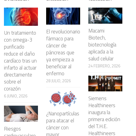
Macami
El revolucionario
Un tratamiento
Biotech,
fármaco para
con omega-3
biotecnología
cáncer de
purificado
aplicada a la
páncreas que
reduce el daño
salud celular
ya empieza a
cardíaco tras un
beneficiar al
24 FEBRERO, 2026
infarto al actuar
enfermo
directamente
28 JULIO, 2026
sobre el
corazón
6 JUNIO, 2026
Siemens
Healthineers
inaugura la
¿Nanopartículas
primera edición
para atacar el
del T.H.E.
cáncer con
Riesgos
Healthineers
mayor
cardiovasculare