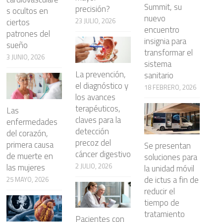
Summit, su
precisión?
s ocultos en
nuevo
23 JULIO, 2026
ciertos
encuentro
patrones del
insignia para
sueño
transformar el
3 JUNIO, 2026
sistema
La prevención,
sanitario
el diagnóstico y
18 FEBRERO, 2026
los avances
terapéuticos,
Las
claves para la
enfermedades
detección
del corazón,
precoz del
primera causa
Se presentan
cáncer digestivo
de muerte en
soluciones para
2 JULIO, 2026
las mujeres
la unidad móvil
de ictus a fin de
25 MAYO, 2026
reducir el
tiempo de
tratamiento
Pacientes con