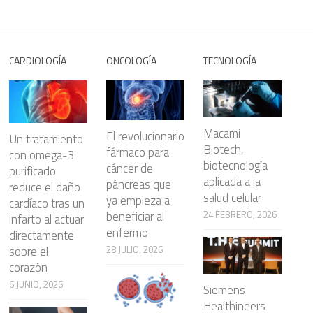
CARDIOLOGÍA
ONCOLOGÍA
TECNOLOGÍA
Macami
El revolucionario
Un tratamiento
Biotech,
fármaco para
con omega-3
biotecnología
cáncer de
purificado
aplicada a la
páncreas que
reduce el daño
salud celular
ya empieza a
cardíaco tras un
beneficiar al
24 FEBRERO, 2026
infarto al actuar
enfermo
directamente
28 JULIO, 2026
sobre el
corazón
6 JUNIO, 2026
Siemens
Healthineers