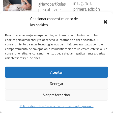
inaugura la
¿Nanopartículas
primera edición
para atacar el
del T.H.E.
cáncer con
Riesgos
Gestionar consentimiento de
Healthineers
mayor
cardiovasculare
las cookies
Summit, su
precisión?
s ocultos en
nuevo
23 JULIO, 2026
ciertos
Para ofrecer las mejores experiencias, utilizamos tecnologías como las
encuentro
patrones del
cookies para almacenar y/o acceder a la información del dispositivo. El
insignia para
consentimiento de estas tecnologías nos permitirá procesar datos como el
sueño
transformar el
comportamiento de navegación o las identificaciones únicas en este sitio. No
3 JUNIO, 2026
consentir o retirar el consentimiento, puede afectar negativamente a ciertas
sistema
características y funciones.
La prevención,
sanitario
el diagnóstico y
18 FEBRERO, 2026
los avances
Aceptar
terapéuticos,
Las
claves para la
Denegar
enfermedades
detección
del corazón,
Ver preferencias
precoz del
primera causa
Se presentan
cáncer digestivo
de muerte en
soluciones para
Política de cookies
Declaración de privacidad
Impressum
2 JULIO, 2026
las mujeres
la unidad móvil