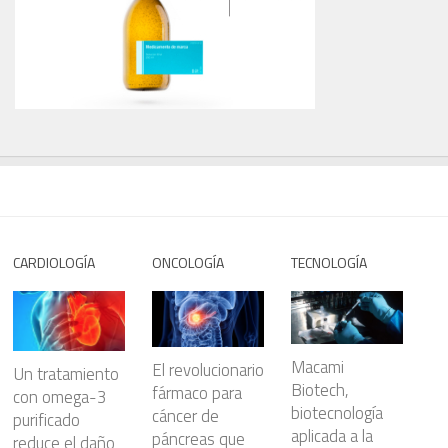
CARDIOLOGÍA
ONCOLOGÍA
TECNOLOGÍA
Macami
El revolucionario
Un tratamiento
Biotech,
fármaco para
con omega-3
biotecnología
cáncer de
purificado
aplicada a la
páncreas que
reduce el daño