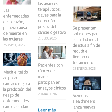
los avances
terapéuticos,
Las
claves para la
enfermedades
detección
del corazón,
precoz del
primera causa
Se presentan
cáncer digestivo
de muerte en
soluciones para
2 JULIO, 2026
las mujeres
la unidad móvil
de ictus a fin de
25 MAYO, 2026
reducir el
tiempo de
tratamiento
Pacientes con
22 ENERO, 2026
cáncer de
Medir el tejido
mama
adiposo
participan en
cardíaco mejora
ensayos clínicos
la predicción del
29 MAYO, 2026
riesgo de
Siemens
enfermedades
Healthineers
cardiovasculare
lanza nuevas
Leer más