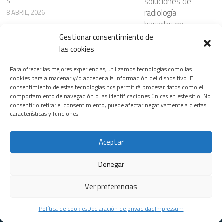
s
soluciones de
radiología
8 ABRIL, 2026
basadas en
inteligencia
Gestionar consentimiento de
Leer más
artificial que
las cookies
optimizan los
flujos de trabajo
Para ofrecer las mejores experiencias, utilizamos tecnologías como las
cookies para almacenar y/o acceder a la información del dispositivo. El
manteniendo la
consentimiento de estas tecnologías nos permitirá procesar datos como el
precisión
comportamiento de navegación o las identificaciones únicas en este sitio. No
diagnóstica
consentir o retirar el consentimiento, puede afectar negativamente a ciertas
características y funciones.
29 NOVIEMBRE,
2025
Aceptar
Leer más
Denegar
Ver preferencias
Equipo
·
Contacto
·
Enlaces sugeridos
·
Condiciones de uso
·
Política
de privacidad
·
Política de cookies
Política de cookies
Declaración de privacidad
Impressum
Salud y Medicina © 2026. Todos los derechos reservados.