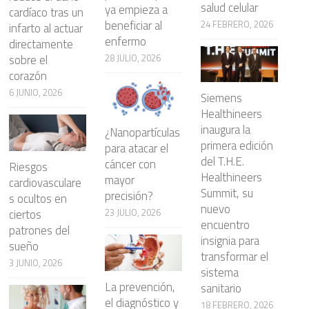
salud celular
ya empieza a
cardíaco tras un
beneficiar al
24 FEBRERO, 2026
infarto al actuar
enfermo
directamente
28 JULIO, 2026
sobre el
corazón
6 JUNIO, 2026
Siemens
Healthineers
inaugura la
¿Nanopartículas
primera edición
para atacar el
del T.H.E.
cáncer con
Riesgos
Healthineers
mayor
cardiovasculare
Summit, su
precisión?
s ocultos en
nuevo
23 JULIO, 2026
ciertos
encuentro
patrones del
insignia para
sueño
transformar el
3 JUNIO, 2026
sistema
La prevención,
sanitario
el diagnóstico y
18 FEBRERO, 2026