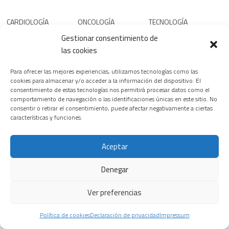
CARDIOLOGÍA
ONCOLOGÍA
TECNOLOGÍA
Gestionar consentimiento de
las cookies
Para ofrecer las mejores experiencias, utilizamos tecnologías como las
Macami
El revolucionario
Un tratamiento
cookies para almacenar y/o acceder a la información del dispositivo. El
Biotech,
fármaco para
con omega-3
consentimiento de estas tecnologías nos permitirá procesar datos como el
biotecnología
cáncer de
comportamiento de navegación o las identificaciones únicas en este sitio. No
purificado
consentir o retirar el consentimiento, puede afectar negativamente a ciertas
aplicada a la
páncreas que
reduce el daño
características y funciones.
salud celular
ya empieza a
cardíaco tras un
beneficiar al
24 FEBRERO, 2026
infarto al actuar
Aceptar
enfermo
directamente
28 JULIO, 2026
sobre el
Denegar
corazón
6 JUNIO, 2026
Siemens
Ver preferencias
Healthineers
inaugura la
¿Nanopartículas
Política de cookies
Declaración de privacidad
Impressum
primera edición
para atacar el