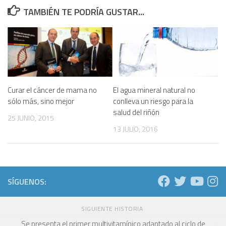
TAMBIÉN TE PODRÍA GUSTAR...
Curar el cáncer de mama no
El agua mineral natural no
sólo más, sino mejor
conlleva un riesgo para la
salud del riñón
25 JUNIO, 2015
13 JULIO, 2016
SÍGUENOS:
SIGUIENTE HISTORIA
Se presenta el primer multivitamínico adaptado al ciclo de