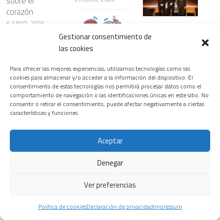
sobre el
corazón
6 JUNIO, 2026
Siemens
Gestionar consentimiento de
Healthineers
las cookies
inaugura la
¿Nanopartículas
primera edición
para atacar el
Para ofrecer las mejores experiencias, utilizamos tecnologías como las
del T.H.E.
cáncer con
Riesgos
cookies para almacenar y/o acceder a la información del dispositivo. El
Healthineers
mayor
consentimiento de estas tecnologías nos permitirá procesar datos como el
cardiovasculare
Summit, su
comportamiento de navegación o las identificaciones únicas en este sitio. No
precisión?
s ocultos en
consentir o retirar el consentimiento, puede afectar negativamente a ciertas
nuevo
23 JULIO, 2026
ciertos
características y funciones.
encuentro
patrones del
insignia para
sueño
transformar el
Aceptar
3 JUNIO, 2026
sistema
La prevención,
sanitario
Denegar
el diagnóstico y
18 FEBRERO, 2026
los avances
Ver preferencias
terapéuticos,
Las
claves para la
Política de cookies
Declaración de privacidad
Impressum
enfermedades
detección