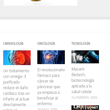
CARDIOLOGÍA
ONCOLOGÍA
TECNOLOGÍA
Macami
El revolucionario
Un tratamiento
Biotech,
fármaco para
con omega-3
biotecnología
cáncer de
purificado
aplicada a la
páncreas que
reduce el daño
salud celular
ya empieza a
cardíaco tras un
beneficiar al
24 FEBRERO, 2026
infarto al actuar
enfermo
directamente
28 JULIO, 2026