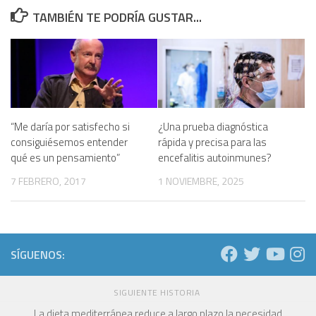
TAMBIÉN TE PODRÍA GUSTAR...
“Me daría por satisfecho si
¿Una prueba diagnóstica
consiguiésemos entender
rápida y precisa para las
qué es un pensamiento”
encefalitis autoinmunes?
7 FEBRERO, 2017
1 NOVIEMBRE, 2025
SÍGUENOS:
SIGUIENTE HISTORIA
La dieta mediterránea reduce a largo plazo la necesidad