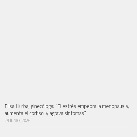
Elisa Llurba, ginecóloga: “El estrés empeora la menopausia,
aumenta el cortisol y agrava síntomas”
29 JUNIO, 2026