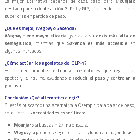
La mejor alternativa depende de cada caso, pero
Mounjaro
destaca
por su
doble acción GLP-1 y GIP
, ofreciendo resultados
superiores en pérdida de peso.
¿Qué es mejor, Wegovy o Saxenda?
Wegovy tiene mayor eficacia
gracias a su
dosis más alta de
semaglutida
, mientras que
Saxenda es más accesible
en
algunos mercados.
¿Cómo actúan los agonistas del GLP-1?
Estos medicamentos
estimulan receptores
que regulan el
apetito y la insulina, ayudando a
reducir el peso
y
controlar la
glucosa
.
Conclusión: ¿Qué alternativa elegir?
Si estás buscando una alternativa a Ozempic para bajar de peso,
considera tus
necesidades específicas
:
Mounjaro
si buscas máxima eficacia.
Wegovy
si prefieres seguir con semaglutida en mayor dosis.
Saxenda
si deseas una opción efectiva y más asequible.