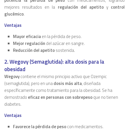
potencia la pérdida de peso
con medicamentos, logrando
mejores resultados en la
regulación del apetito
y
control
glucémico
.
Ventajas
Mayor eficacia
en la pérdida de peso.
Mejor regulación
del azúcar en sangre.
Reducción del apetito
sostenida.
2. Wegovy (Semaglutida): alta dosis para la
obesidad
Wegovy
contiene el mismo principio activo que Ozempic
(semaglutida), pero en una
dosis más alta
, diseñada
específicamente como tratamiento para la obesidad. Se ha
demostrado
eficaz en personas con sobrepeso
que no tienen
diabetes.
Ventajas
Favorece la pérdida de peso
con medicamentos.